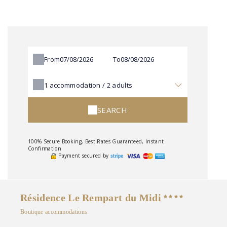
From
To
1
accommodation /
2
adults
SEARCH
100% Secure Booking, Best Rates Guaranteed, Instant
Confirmation
Payment secured by
Résidence Le Rempart du Midi
Boutique accommodations