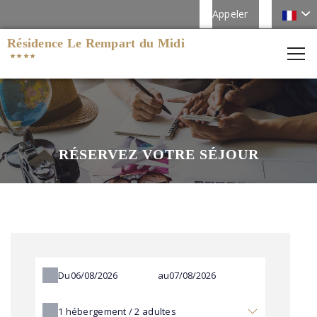
Appeler
Résidence Le Rempart du Midi
RÉSERVEZ VOTRE SÉJOUR
Du
au
1
hébergement /
2
adultes